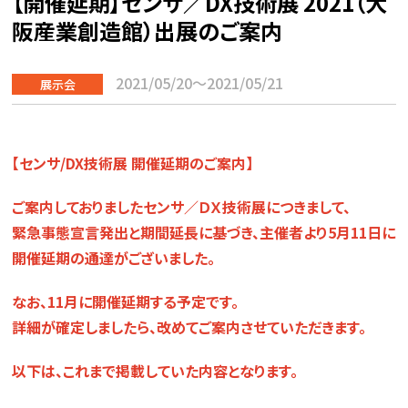
【開催延期】センサ／DX技術展 2021（大
システム
メント調査
阪産業創造館）出展のご案内
「MAPS」
「Xcockpit
クラウ
Identity」
ド型販
2021/05/20～2021/05/21
展示会
クラウ
売・生
ド環
産管理
境・無
システ
線
【センサ/DX技術展 開催延期のご案内】
ム
LAN
「MAPS
環境
ご案内しておりましたセンサ／ＤＸ技術展につきまして
、
C.S」
緊急事態宣言発出と期間延長に基づき、主催者より5月11日に
開催延期の通達がございました。
なお、11月に開催延期する予定です。
詳細が確定しましたら、改めてご案内させていただきます。
以下は、これまで掲載していた内容となります。