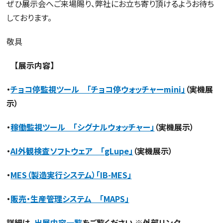
ぜひ展示会へご来場賜り、弊社にお立ち寄り頂けるようお待ち
しております。
敬具
【展示内容】
・
チョコ停監視ツール 「チョコ停ウォッチャーmini」
（実機展
示）
・
稼働監視ツール 「シグナルウォッチャー」
（実機展示）
・
AI外観検査ソフトウェア 「gLupe」
（実機展示）
・
MES（製造実行システム）「IB-MES」
・
販売・生産管理システム 「MAPS」
詳細は、
出展内容一覧
をご覧ください ※外部リンク