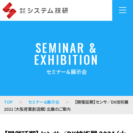
総合製造ソリ
製造実
AI外観検
サイバ
SEMINAR &
ューション
行シス
査システ
ーセ
「System
テム
ム
キュリ
EXHIBITION
Giken
「MAPS
「gLupe」
ティ対
ManuFactory
MES」
策
稼働
セミナー＆展示会
Sol」
監視・収
監視
ランサ
業務改
集システ
ツー
ムガ
革メソ
ム
ル「シ
ード
ッド
「MAPS
グナル
エンドポイ
TOP
セミナー＆展示会
【開催延期】センサ／DX技術展
「MAPS
SCADA」
ウォッ
ント監視
2021（大阪産業創造館）出展のご案内
方式」
チャ
「Xcockpit
ー」
販売・生
Endpoint」
産管理
ADアセス