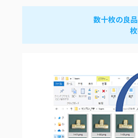
数十枚の良品
枚