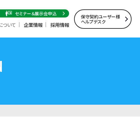
セミナー＆展示会申込
保守契約ユーザー様
ヘルプデスク
について
企業情報
採用情報
e」
サイバーセキュリティ対策
N
ウォッチャ
ランサムガード
エンドポイント監視「Xcockpit
Endpoint」
ADアセスメント調査「Xcockpit
Identity」
クラウド環境・無線LAN環境