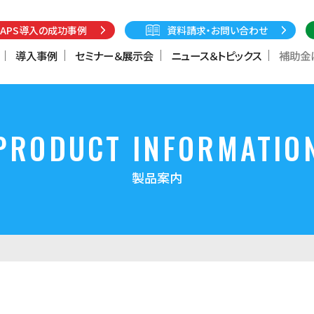
MAPS導入の成功事例
資料請求・お問い合わせ
導入事例
セミナー＆展示会
ニュース＆トピックス
補助金
システム「MAPS MES」
AI外観検査システム「gLup
PRODUCT INFORMATIO
集システム「MAPS SCADA」
稼働監視ツール「シグナル
ー」
製品案内