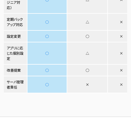
ジニア対
応）
定期バック
○
△
×
アップ対応
設定変更
○
○
×
アプリに応
じた個別設
○
△
×
定
改善提案
○
○
×
サーバ管理
○
×
×
者責任