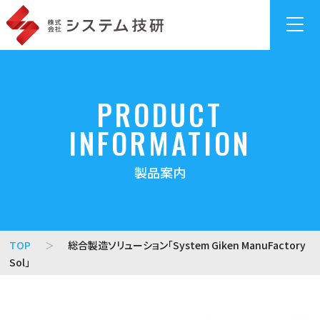
総合製造ソリ
製造実
AI外観検
サイバ
PRODUCT
ューション
行シス
査システ
ーセ
「System
テム
ム
キュリ
INFORMATION
Giken
「MAPS
「gLupe」
ティ対
ManuFactory
MES」
策
稼働
製品案内
Sol」
監視・収
監視
ランサ
業務改
集システ
ツー
ムガ
革メソ
ム
ル「シ
ード
ッド
「MAPS
グナル
エンドポイ
TOP
総合製造ソリューション「System Giken ManuFactory
「MAPS
SCADA」
ウォッ
ント監視
Sol」
方式」
チャ
「Xcockpit
ー」
販売・生
Endpoint」
産管理
ADアセス