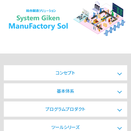
システム
メント調査
「MAPS」
「Xcockpit
クラウ
Identity」
ド型販
クラウ
売・生
ド環
産管理
境・無
システ
線
ム
LAN
「MAPS
環境
C.S」
コンセプト
基本体系
プログラムプロダクト
ツールシリーズ